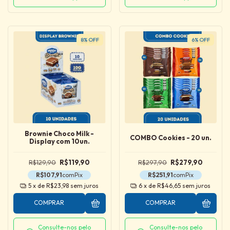
8
%
OFF
6
%
OFF
Brownie Choco Milk -
COMBO Cookies - 20 un.
Display com 10un.
R$129,90
R$119,90
R$297,90
R$279,90
R$107,91
com
Pix
R$251,91
com
Pix
5
x de
R$23,98
sem juros
6
x de
R$46,65
sem juros
COMPRAR
COMPRAR
Consulte-nos pelo
Consulte-nos pelo