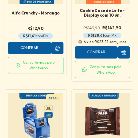
Cookie Doce de Leite -
Alfa Crunchy - Morango
Display com 10 un.
R$149,90
R$142,90
R$12,90
R$128,61
com
Pix
R$11,61
com
Pix
6
x de
R$23,82
sem juros
COMPRAR
COMPRAR
Consulte-nos pelo
Consulte-nos pelo
WhatsApp
WhatsApp
5
%
OFF