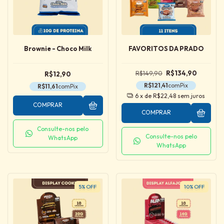
Brownie - Choco Milk
FAVORITOS DA PRADO
R$149,90
R$134,90
R$12,90
R$121,41
com
Pix
R$11,61
com
Pix
6
x de
R$22,48
sem juros
COMPRAR
COMPRAR
Consulte-nos pelo
Consulte-nos pelo
WhatsApp
WhatsApp
5
%
OFF
10
%
OFF