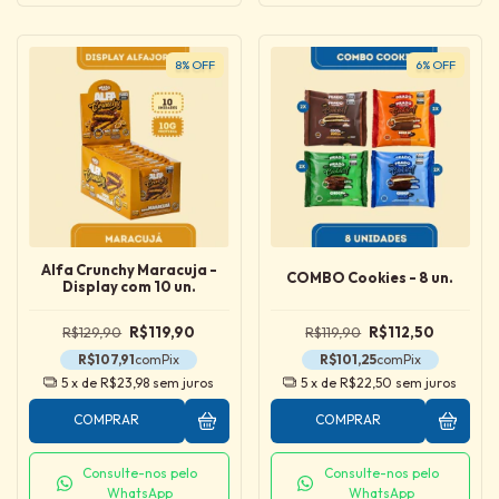
8
%
OFF
6
%
OFF
Alfa Crunchy Maracuja -
COMBO Cookies - 8 un.
Display com 10 un.
R$129,90
R$119,90
R$119,90
R$112,50
R$107,91
com
Pix
R$101,25
com
Pix
5
x de
R$23,98
sem juros
5
x de
R$22,50
sem juros
COMPRAR
COMPRAR
Consulte-nos pelo
Consulte-nos pelo
WhatsApp
WhatsApp