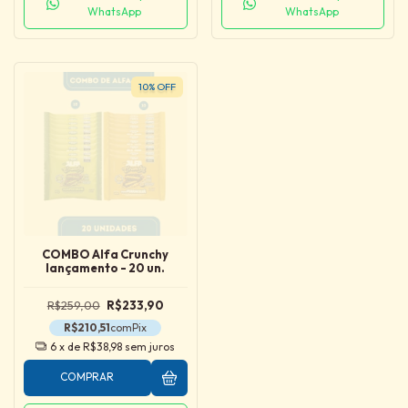
WhatsApp
WhatsApp
10
%
OFF
COMBO Alfa Crunchy
lançamento - 20 un.
R$259,00
R$233,90
R$210,51
com
Pix
6
x de
R$38,98
sem juros
COMPRAR