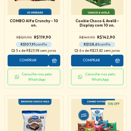
COMBO Alfa Crunchy - 10
Cookie Choco & Avelã -
un.
Display com 10 un.
R$129,90
R$119,90
R$149,90
R$142,90
R$107,91
com
Pix
R$128,61
com
Pix
5
x de
R$23,98
sem juros
6
x de
R$23,82
sem juros
COMPRAR
COMPRAR
Consulte-nos pelo
Consulte-nos pelo
WhatsApp
WhatsApp
10
%
OFF