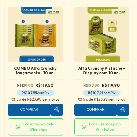
8
%
OFF
8
%
OFF
COMBO Alfa Crunchy
Alfa Crunchy Pistache -
lançamento- 10 un.
Display com 10 un.
R$129,90
R$119,50
R$129,90
R$119,90
R$107,55
com
Pix
R$107,91
com
Pix
5
x de
R$23,90
sem juros
5
x de
R$23,98
sem juros
COMPRAR
COMPRAR
Consulte-nos pelo
Consulte-nos pelo
WhatsApp
WhatsApp