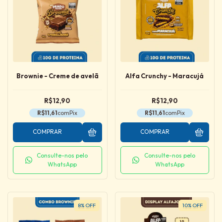
Brownie - Creme de avelã
Alfa Crunchy - Maracujá
R$12,90
R$12,90
R$11,61
com
Pix
R$11,61
com
Pix
COMPRAR
COMPRAR
Consulte-nos pelo
Consulte-nos pelo
WhatsApp
WhatsApp
8
%
OFF
10
%
OFF