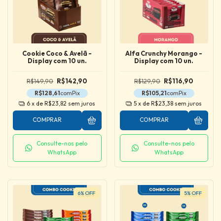
Cookie Coco & Avelã -
Alfa Crunchy Morango -
Display com 10 un.
Display com 10 un.
R$149,90
R$142,90
R$129,90
R$116,90
R$128,61
com
Pix
R$105,21
com
Pix
6
x de
R$23,82
sem juros
5
x de
R$23,38
sem juros
COMPRAR
COMPRAR
Consulte-nos pelo
Consulte-nos pelo
WhatsApp
WhatsApp
6
%
OFF
5
%
OFF