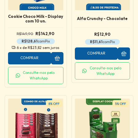
Cookie Choco Milk - Display
Alfa Crunchy - Chocolate
com 10 un.
R$149,90
R$142,90
R$12,90
R$128,61
com
Pix
R$11,61
com
Pix
6
x de
R$23,82
sem juros
COMPRAR
COMPRAR
Consulte-nos pelo
Consulte-nos pelo
WhatsApp
WhatsApp
8
%
OFF
5
%
OFF