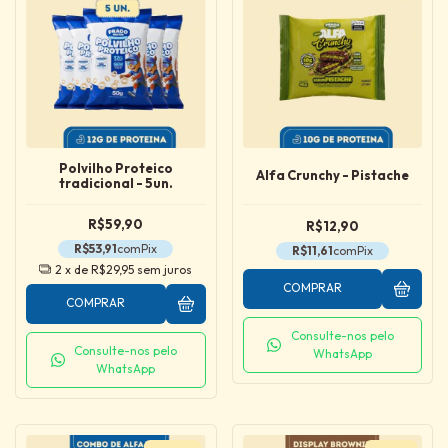
Polvilho Proteico
Alfa Crunchy - Pistache
tradicional - 5un.
R$59,90
R$12,90
R$53,91
com
Pix
R$11,61
com
Pix
2
x de
R$29,95
sem juros
COMPRAR
COMPRAR
Consulte-nos pelo
Consulte-nos pelo
WhatsApp
WhatsApp