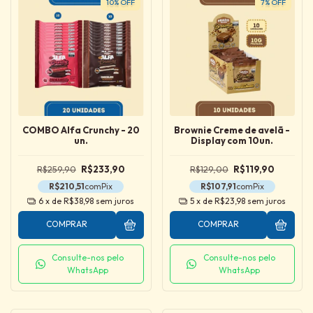
10
%
OFF
7
%
OFF
COMBO Alfa Crunchy - 20
Brownie Creme de avelã -
un.
Display com 10un.
R$259,90
R$233,90
R$129,00
R$119,90
R$210,51
com
Pix
R$107,91
com
Pix
6
x de
R$38,98
sem juros
5
x de
R$23,98
sem juros
COMPRAR
COMPRAR
Consulte-nos pelo
Consulte-nos pelo
WhatsApp
WhatsApp