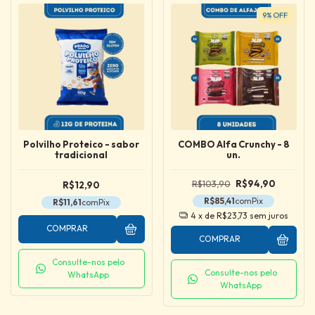
9
%
OFF
Polvilho Proteico - sabor
COMBO Alfa Crunchy - 8
tradicional
un.
R$103,90
R$94,90
R$12,90
R$85,41
com
Pix
R$11,61
com
Pix
4
x de
R$23,73
sem juros
COMPRAR
COMPRAR
Consulte-nos pelo
Consulte-nos pelo
WhatsApp
WhatsApp