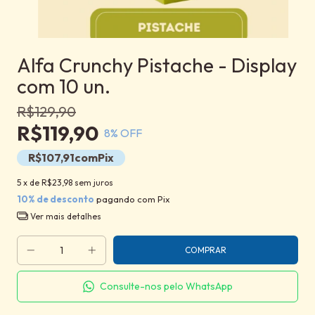
Alfa Crunchy Pistache - Display
com 10 un.
R$129,90
R$119,90
8
% OFF
R$107,91
com
Pix
5
x de
R$23,98
sem juros
10% de desconto
pagando com Pix
Ver mais detalhes
Consulte-nos pelo WhatsApp