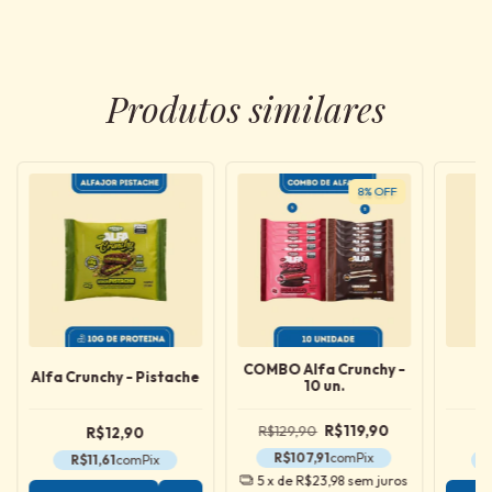
Produtos similares
8
%
OFF
COMBO Alfa Crunchy -
A
Alfa Crunchy - Pistache
10 un.
R$129,90
R$119,90
R$12,90
R$107,91
com
Pix
R$11,61
com
Pix
5
x de
R$23,98
sem juros